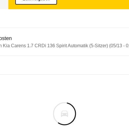
osten
n Kia Carens 1.7 CRDi 136 Spirit Automatik (5-Sitzer) (05/13 - 0
n Autos
Carens
arens 1.7 CRDi 136 Spirit Auto
s derselben Baureihengeneration wie das ausgewähl
Vorgängermodell bei der Sicherheit deutlich verbe
m