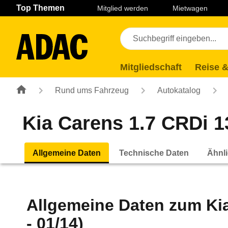
Navigation
Suche
Seiteninhalt
Fußzeile
Top Themen
Mitglied werden
Mietwagen
Mitgliedschaft
Reise &
Rund ums Fahrzeug
Autokatalog
Kia Carens 1.7 CRDi 13
Allgemeine Daten
Technische Daten
Ähnli
Allgemeine Daten zum
Ki
- 01/14)