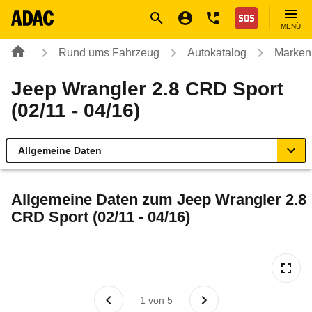
Navigation
Suche
Seiteninhalt
Fußzeile
Nothilfe
MENÜ
Rund ums Fahrzeug
Autokatalog
Marken
Jeep Wrangler 2.8 CRD Sport
(02/11 - 04/16)
Allgemeine Daten
Allgemeine Daten
Allgemeine Daten zum
Jeep Wrangler 2.8
CRD Sport (02/11 - 04/16)
Technische Daten
Ähnliche Autotests
Laufende Kosten
1
von
5