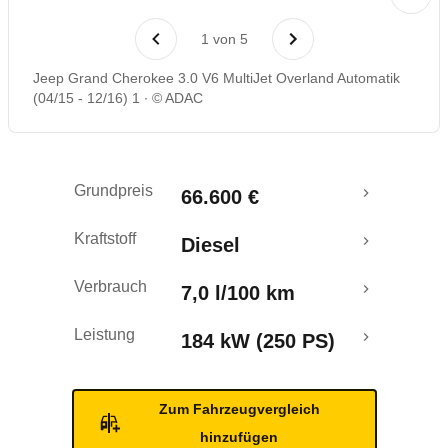
Laufende Kosten
1
von
5
Rückrufe & Mängel
Jeep Grand Cherokee 3.0 V6 MultiJet Overland Automatik
(04/15 - 12/16) 1
© ADAC
Crashtest
Grundpreis
66.600 €
Kraftstoff
Diesel
Verbrauch
7,0 l/100 km
Leistung
184 kW (250 PS)
Zum Fahrzeugvergleich
hinzufügen