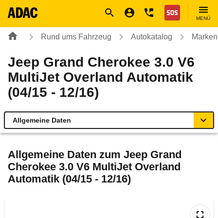
Navigation
Suche
Seiteninhalt
Fußzeile
Nothilfe
MENÜ
Rund ums Fahrzeug
Autokatalog
Marken
Jeep Grand Cherokee 3.0 V6
MultiJet Overland Automatik
(04/15 - 12/16)
Allgemeine Daten
Allgemeine Daten
Allgemeine Daten zum
Jeep Grand
Cherokee 3.0 V6 MultiJet Overland
Technische Daten
Automatik (04/15 - 12/16)
Ähnliche Autotests