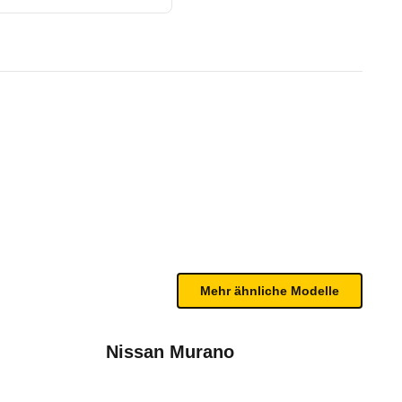
l Limited Automatik (Benzinb
te Fahrzeug.
wenige Verbesserungen erhalten. Durch Schwächen 
n sind, entnehmen Sie bitte dem Rückruf, da häufi
2013 - 2016)
Mehr ähnliche Modelle
Nissan Murano