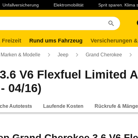
Unfallversicherung
Elektromobilität
Sprit sparen. Klima
 Freizeit
Rund ums Fahrzeug
Versicherungen &
Marken & Modelle
Jeep
Grand Cherokee
.6 V6 Flexfuel Limited 
- 04/16)
che Autotests
Laufende Kosten
Rückrufe & Mänge
ep Grand Cherokee 3.6 V6 Fle