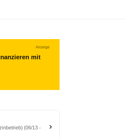
Anzeige
inanzieren mit
inbetrieb) (06/13 -