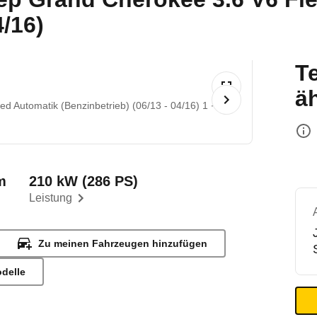
4/16)
T
ä
ed Automatik (Benzinbetrieb) (06/13 - 04/16) 1
©
m
210 kW (286 PS)
Leistung
Zu meinen Fahrzeugen hinzufügen
odelle