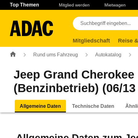
Navigation
Suche
Seiteninhalt
Fußzeile
Top Themen
Mitglied werden
Mietwagen
Mitgliedschaft
Reise &
Rund ums Fahrzeug
Autokatalog
Jeep Grand Cherokee 3
(Benzinbetrieb) (06/13 
Allgemeine Daten
Technische Daten
Ähnli
Allgemeine Daten zum
Je