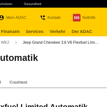
 schützen
Gesundheit
Mein ADAC
Kontakt
Nothilfe
 Finanzen
Services
Verkehr
Der ADAC
WK2
Jeep Grand Cherokee 3.6 V6 Flexfuel Limi…
Automatik
l
Crashtest
xfuel Limited Automatik