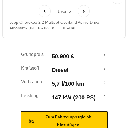
Laufende Kosten
1
von
5
Rückrufe & Mängel
Jeep Cherokee 2.2 MultiJet Overland Active Drive I
Automatik (04/16 - 08/18) 1
© ADAC
Crashtest
Grundpreis
50.900 €
Kraftstoff
Diesel
Verbrauch
5,7 l/100 km
Leistung
147 kW (200 PS)
Zum Fahrzeugvergleich
hinzufügen