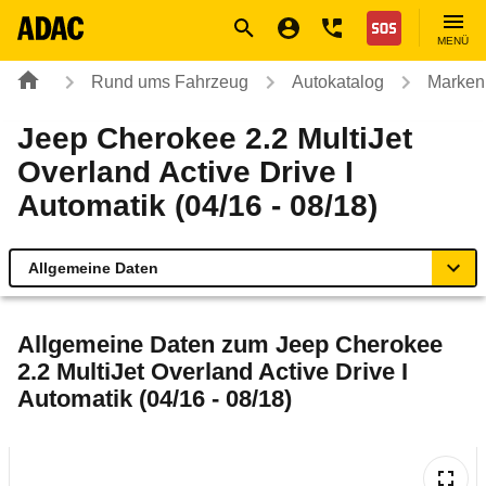
Navigation
Suche
Seiteninhalt
Fußzeile
Nothilfe
MENÜ
Rund ums Fahrzeug
Autokatalog
Marken
Jeep Cherokee 2.2 MultiJet
Overland Active Drive I
Automatik (04/16 - 08/18)
Allgemeine Daten
Allgemeine Daten
Allgemeine Daten zum
Jeep Cherokee
2.2 MultiJet Overland Active Drive I
Technische Daten
Automatik (04/16 - 08/18)
Ähnliche Autotests