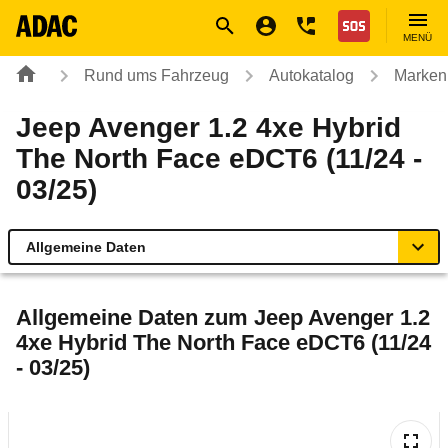
Navigation
Suche
Seiteninhalt
Fußzeile
Nothilfe
MENÜ
Rund ums Fahrzeug
Autokatalog
Marken
Jeep Avenger 1.2 4xe Hybrid
The North Face eDCT6 (11/24 -
03/25)
Allgemeine Daten
Allgemeine Daten
Allgemeine Daten zum
Jeep Avenger 1.2
4xe Hybrid The North Face eDCT6 (11/24
Technische Daten
- 03/25)
Ähnliche Autotests