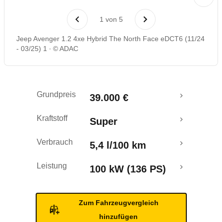
Laufende Kosten
1
von
5
Rückrufe & Mängel
Jeep Avenger 1.2 4xe Hybrid The North Face eDCT6 (11/24
- 03/25) 1
© ADAC
Crashtest
Grundpreis
39.000 €
Kraftstoff
Super
Verbrauch
5,4 l/100 km
Leistung
100 kW (136 PS)
Zum Fahrzeugvergleich
hinzufügen