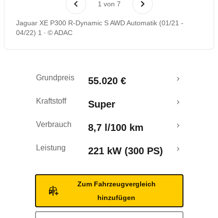
1
von
7
Rückrufe & Mängel
Jaguar XE P300 R-Dynamic S AWD Automatik (01/21 -
04/22) 1
© ADAC
Grundpreis
55.020 €
Kraftstoff
Super
Verbrauch
8,7 l/100 km
Leistung
221 kW (300 PS)
Zum Fahrzeugvergleich
hinzufügen