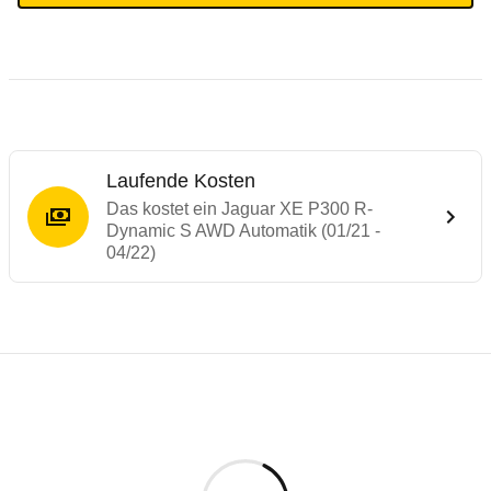
Laufende Kosten
Das kostet ein Jaguar XE P300 R-
Dynamic S AWD Automatik (01/21 -
04/22)
Testergebnisse von ähnlichen Autos
Laufende Kosten
Rückrufe & Mängel des Jaguar XE
Technische Daten des
Jaguar XE P300 R-
Hier finden Sie eine Übersicht aller Autotests aus de
Individuelle Berechnung
Berechnung