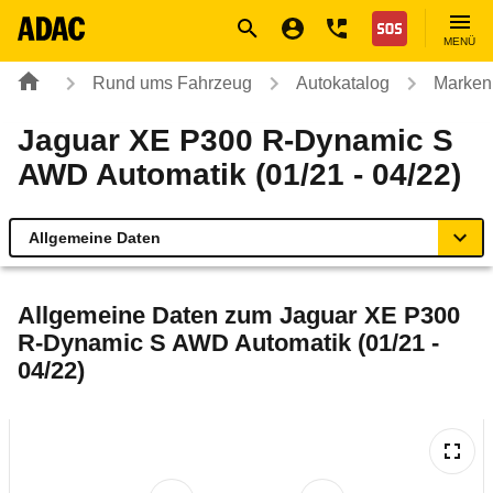
Navigation
Suche
Seiteninhalt
Fußzeile
Nothilfe
MENÜ
Rund ums Fahrzeug
Autokatalog
Marken
Jaguar XE P300 R-Dynamic S
AWD Automatik (01/21 - 04/22)
Allgemeine Daten
Allgemeine Daten
Allgemeine Daten zum
Jaguar XE P300
R-Dynamic S AWD Automatik (01/21 -
Technische Daten
04/22)
Ähnliche Autotests
Laufende Kosten