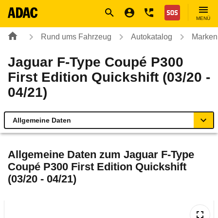
Navigation
Suche
Seiteninhalt
Fußzeile
Nothilfe
MENÜ
Rund ums Fahrzeug
Autokatalog
Marken
Jaguar F-Type Coupé P300
First Edition Quickshift (03/20 -
04/21)
Allgemeine Daten
Allgemeine Daten
Allgemeine Daten zum
Jaguar F-Type
Coupé P300 First Edition Quickshift
Technische Daten
(03/20 - 04/21)
Laufende Kosten