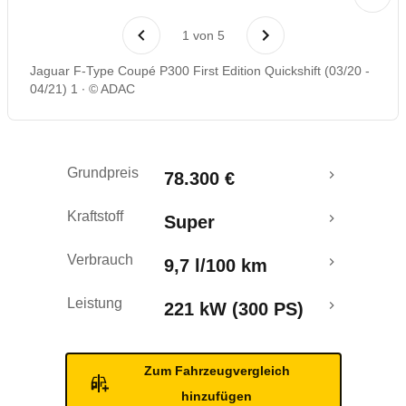
Rückrufe & Mängel
1
von
5
Jaguar F-Type Coupé P300 First Edition Quickshift (03/20 -
04/21) 1
© ADAC
Grundpreis
78.300 €
Kraftstoff
Super
Verbrauch
9,7 l/100 km
Leistung
221 kW (300 PS)
Zum Fahrzeugvergleich
hinzufügen