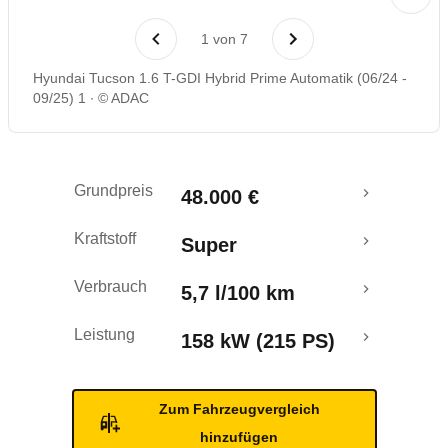
Laufende Kosten
1
von
7
Rückrufe & Mängel
Hyundai Tucson 1.6 T-GDI Hybrid Prime Automatik (06/24 -
09/25) 1
© ADAC
Grundpreis
48.000 €
Kraftstoff
Super
Verbrauch
5,7 l/100 km
Leistung
158 kW (215 PS)
Zum Fahrzeugvergleich
hinzufügen