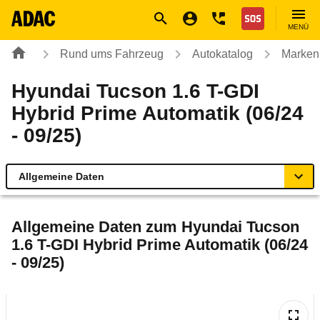
Navigation
Suche
Seiteninhalt
Fußzeile
Nothilfe
MENÜ
Rund ums Fahrzeug
Autokatalog
Marken
Hyundai Tucson 1.6 T-GDI
Hybrid Prime Automatik (06/24
- 09/25)
Allgemeine Daten
Allgemeine Daten
Allgemeine Daten zum
Hyundai Tucson
1.6 T-GDI Hybrid Prime Automatik (06/24
Technische Daten
- 09/25)
Ähnliche Autotests