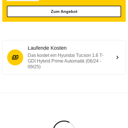
Zum Angebot
Laufende Kosten
Das kostet ein Hyundai Tucson 1.6 T-
GDI Hybrid Prime Automatik (06/24 -
09/25)
Testergebnisse von ähnlichen Autos
Laufende Kosten
Rückrufe & Mängel des Hyundai Tucson
Technische Daten des
Hyundai Tucson 1.6
Hier finden Sie eine Übersicht aller Autotests aus de
Individuelle Berechnung
Berechnung