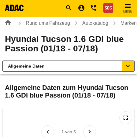
Navigation
Suche
Seiteninhalt
Fußzeile
Nothilfe
MENÜ
Rund ums Fahrzeug
Autokatalog
Marken
Hyundai Tucson 1.6 GDI blue
Passion (01/18 - 07/18)
Allgemeine Daten
Allgemeine Daten
Allgemeine Daten zum
Hyundai Tucson
1.6 GDI blue Passion (01/18 - 07/18)
Technische Daten
Ähnliche Autotests
Laufende Kosten
1
von
5