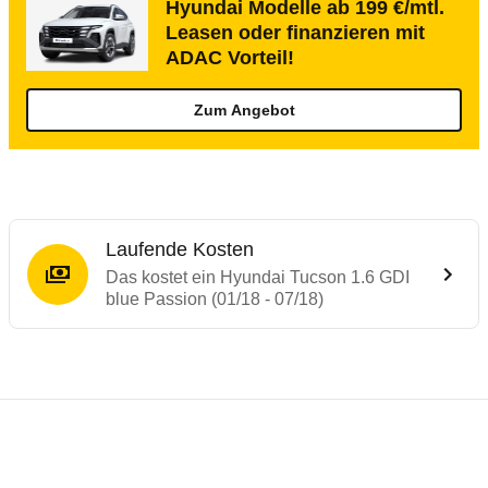
Hyundai Modelle ab 199 €/mtl.
Leasen oder finanzieren mit
ADAC Vorteil!
Zum Angebot
Laufende Kosten
Das kostet ein Hyundai Tucson 1.6 GDI
blue Passion (01/18 - 07/18)
Testergebnisse von ähnlichen Autos
Laufende Kosten
Rückrufe & Mängel des Hyundai Tucson
Crashtest Hyundai Tucson
Technische Daten des
Hyundai Tucson 1.6