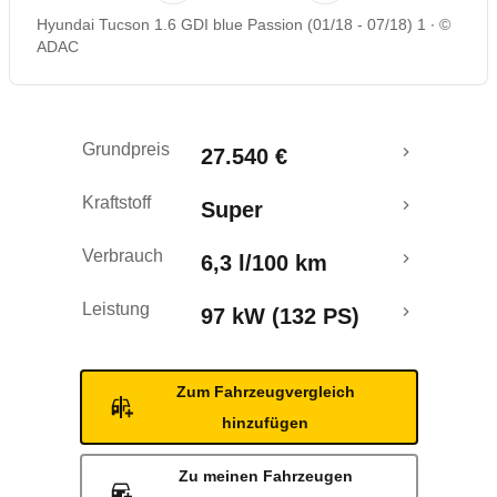
Hyundai Tucson 1.6 GDI blue Passion (01/18 - 07/18) 1
©
Rückrufe & Mängel
ADAC
Crashtest
Grundpreis
27.540 €
Kraftstoff
Super
Verbrauch
6,3 l/100 km
Leistung
97 kW (132 PS)
Zum Fahrzeugvergleich
hinzufügen
Zu meinen Fahrzeugen