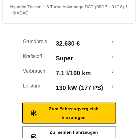
Hyundai Tucson 1.6 Turbo Advantage DCT (08/17 - 01/18) 1
Rückrufe & Mängel
© ADAC
Crashtest
Grundpreis
32.630 €
Kraftstoff
Super
Verbrauch
7,1 l/100 km
Leistung
130 kW (177 PS)
Zum Fahrzeugvergleich
hinzufügen
Zu meinen Fahrzeugen