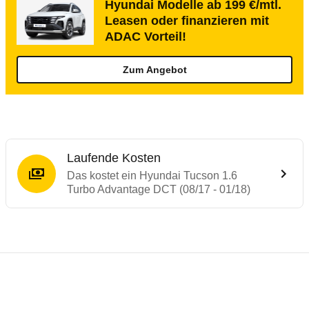
Hyundai Modelle ab 199 €/mtl.
Leasen oder finanzieren mit
ADAC Vorteil!
Zum Angebot
Laufende Kosten
Das kostet ein Hyundai Tucson 1.6
Turbo Advantage DCT (08/17 - 01/18)
Testergebnisse von ähnlichen Autos
Laufende Kosten
Rückrufe & Mängel des Hyundai Tucson
Crashtest Hyundai Tucson
Technische Daten des
Hyundai Tucson 1.6