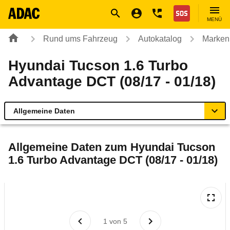
Navigation
Suche
Seiteninhalt
Fußzeile
Nothilfe
MENÜ
Rund ums Fahrzeug
Autokatalog
Marken
Hyundai Tucson 1.6 Turbo
Advantage DCT (08/17 - 01/18)
Allgemeine Daten
Allgemeine Daten
Allgemeine Daten zum
Hyundai Tucson
1.6 Turbo Advantage DCT (08/17 - 01/18)
Technische Daten
Ähnliche Autotests
Laufende Kosten
1
von
5