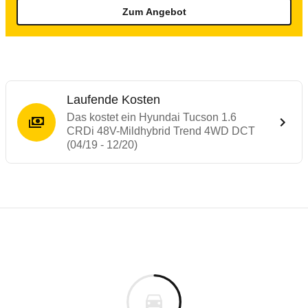
Zum Angebot
Laufende Kosten
Das kostet ein Hyundai Tucson 1.6
CRDi 48V-Mildhybrid Trend 4WD DCT
(04/19 - 12/20)
Testergebnisse von ähnlichen Autos
Laufende Kosten
Rückrufe & Mängel des Hyundai Tucson
Technische Daten des
Hyundai Tucson 1.
Hier finden Sie eine Übersicht aller Autotests aus de
Individuelle Berechnung
Berechnung
Alle Rückrufe
s