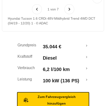
Laufende Kosten
1
von
7
Rückrufe & Mängel
Hyundai Tucson 1.6 CRDi 48V-Mildhybrid Trend 4WD DCT
(04/19 - 12/20) 1
© ADAC
Grundpreis
35.044 €
Kraftstoff
Diesel
Verbrauch
6,2 l/100 km
Leistung
100 kW (136 PS)
Zum Fahrzeugvergleich
hinzufügen