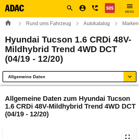
Navigation
Suche
Seiteninhalt
Fußzeile
Nothilfe
MENÜ
Rund ums Fahrzeug
Autokatalog
Marken
Hyundai Tucson 1.6 CRDi 48V-
Mildhybrid Trend 4WD DCT
(04/19 - 12/20)
Allgemeine Daten
Allgemeine Daten
Allgemeine Daten zum
Hyundai Tucson
1.6 CRDi 48V-Mildhybrid Trend 4WD DCT
Technische Daten
(04/19 - 12/20)
Ähnliche Autotests