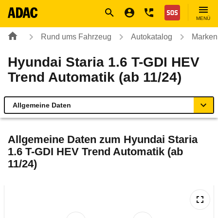
Navigation
Suche
Seiteninhalt
Fußzeile
Nothilfe
MENÜ
Rund ums Fahrzeug
Autokatalog
Marken
Hyundai Staria 1.6 T-GDI HEV
Trend Automatik (ab 11/24)
Allgemeine Daten
Allgemeine Daten
Allgemeine Daten zum
Hyundai Staria
1.6 T-GDI HEV Trend Automatik (ab
Technische Daten
11/24)
Ähnliche Autotests
Laufende Kosten