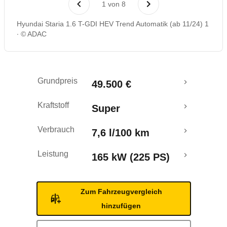
1
von
8
Rückrufe & Mängel
Hyundai Staria 1.6 T-GDI HEV Trend Automatik (ab 11/24) 1
© ADAC
Grundpreis
49.500 €
Kraftstoff
Super
Verbrauch
7,6 l/100 km
Leistung
165 kW (225 PS)
Zum Fahrzeugvergleich
hinzufügen