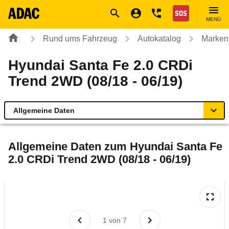
Navigation
Suche
Seiteninhalt
Fußzeile
Nothilfe
MENÜ
Rund ums Fahrzeug
Autokatalog
Marken
Hyundai Santa Fe 2.0 CRDi
Trend 2WD (08/18 - 06/19)
Allgemeine Daten
Allgemeine Daten
Allgemeine Daten zum
Hyundai Santa Fe
2.0 CRDi Trend 2WD (08/18 - 06/19)
Technische Daten
Ähnliche Autotests
Laufende Kosten
1
von
7