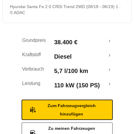
Hyundai Santa Fe 2.0 CRDi Trend 2WD (08/18 - 06/19) 1
Rückrufe & Mängel
© ADAC
Crashtest
Grundpreis
38.400 €
Kraftstoff
Diesel
Verbrauch
5,7 l/100 km
Leistung
110 kW (150 PS)
Zum Fahrzeugvergleich
hinzufügen
Zu meinen Fahrzeugen