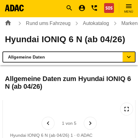
Navigation
Suche
Seiteninhalt
Fußzeile
Nothilfe
MENÜ
Rund ums Fahrzeug
Autokatalog
Marken
Hyundai IONIQ 6 N (ab 04/26)
Allgemeine Daten
Allgemeine Daten
Allgemeine Daten zum
Hyundai IONIQ 6
N (ab 04/26)
Technische Daten
Ähnliche Autotests
Laufende Kosten
1
von
5
Hyundai IONIQ 6 N (ab 04/26) 1
© ADAC