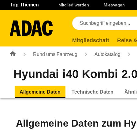
Navigation
Suche
Seiteninhalt
Fußzeile
Top Themen
Mitglied werden
Mietwagen
Mitgliedschaft
Reise &
Rund ums Fahrzeug
Autokatalog
Hyundai i40 Kombi 2.0 
Allgemeine Daten
Technische Daten
Ähnli
Allgemeine Daten zum
Hy