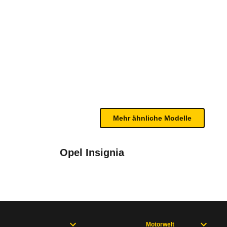
5/15 - 08/18)
te Fahrzeug.
und Vorhangairbags sowie einen Knieairbag für den
bleme mit Ihrem Fahrzeug haben. Ihre Meldungen w
Kombi (2015 - 2018)
Mehr ähnliche Modelle
Opel Insignia
Motorwelt