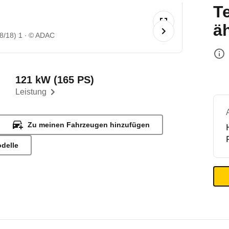
T
ä
8/18) 1
© ADAC
121 kW (165 PS)
Leistung
Zu meinen Fahrzeugen hinzufügen
odelle