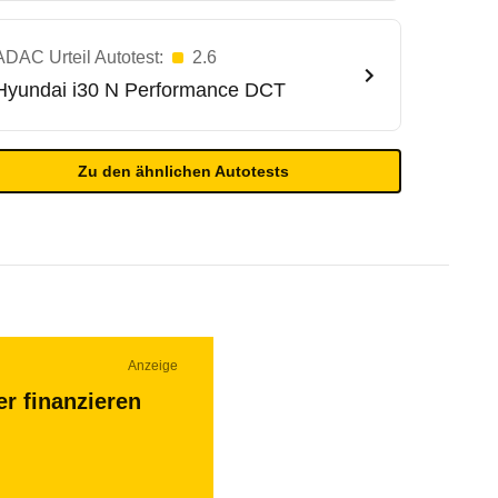
ADAC Urteil Autotest:
2.6
Hyundai
i30 N Performance DCT
Zu den ähnlichen Autotests
Anzeige
r finanzieren