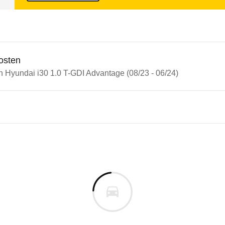
osten
n Hyundai i30 1.0 T-GDI Advantage (08/23 - 06/24)
n Autos
dai i30
ai i30 1.0 T-GDI Advantage (0
s derselben Baureihengeneration wie das ausgewähl