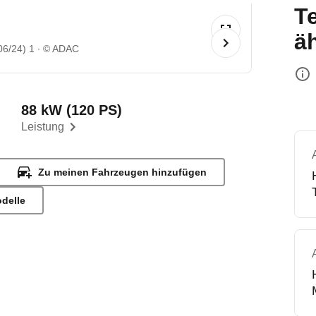
T
ä
06/24) 1
© ADAC
88 kW (120 PS)
Leistung
Zu meinen Fahrzeugen hinzufügen
odelle