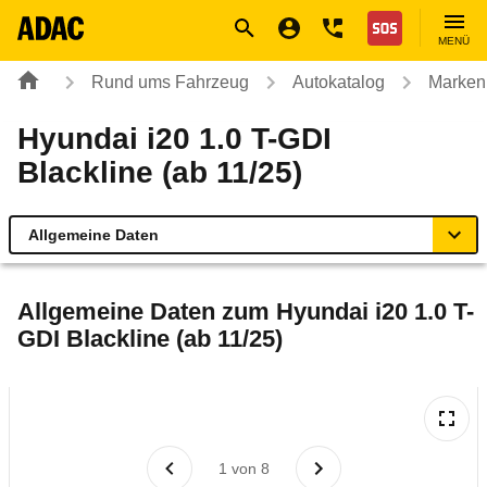
Navigation
Suche
Seiteninhalt
Fußzeile
Nothilfe
MENÜ
Rund ums Fahrzeug
Autokatalog
Marken
Hyundai i20 1.0 T-GDI
Blackline (ab 11/25)
Allgemeine Daten
Allgemeine Daten
Allgemeine Daten zum
Hyundai i20 1.0 T-
GDI Blackline (ab 11/25)
Technische Daten
Ähnliche Autotests
Laufende Kosten
1
von
8