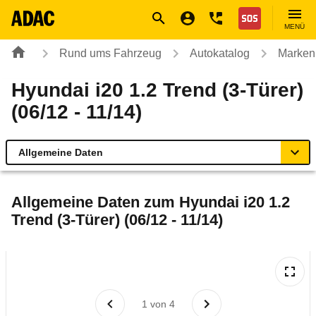
Navigation
Suche
Seiteninhalt
Fußzeile
Nothilfe
MENÜ
Rund ums Fahrzeug
Autokatalog
Marken
Hyundai i20 1.2 Trend (3-Türer)
(06/12 - 11/14)
Allgemeine Daten
Allgemeine Daten
Allgemeine Daten zum
Hyundai i20 1.2
Trend (3-Türer) (06/12 - 11/14)
Technische Daten
Ähnliche Autotests
Laufende Kosten
1
von
4