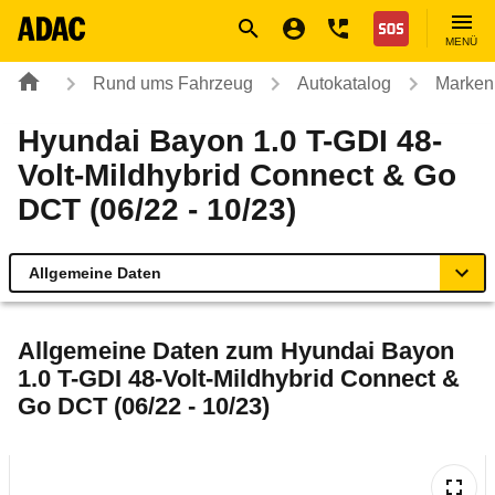
Navigation
Suche
Seiteninhalt
Fußzeile
Nothilfe
MENÜ
Rund ums Fahrzeug
Autokatalog
Marken
Hyundai Bayon 1.0 T-GDI 48-
Volt-Mildhybrid Connect & Go
DCT (06/22 - 10/23)
Allgemeine Daten
Allgemeine Daten
Allgemeine Daten zum
Hyundai Bayon
1.0 T-GDI 48-Volt-Mildhybrid Connect &
Technische Daten
Go DCT (06/22 - 10/23)
Ähnliche Autotests