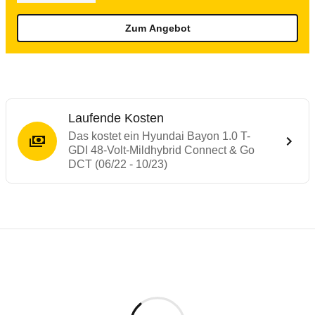
Zum Angebot
Laufende Kosten
Das kostet ein Hyundai Bayon 1.0 T-
GDI 48-Volt-Mildhybrid Connect & Go
DCT (06/22 - 10/23)
Testergebnisse von ähnlichen Autos
Laufende Kosten
Rückrufe & Mängel des Hyundai Bayon
Crashtest Hyundai BAYON / i20
Technische Daten des
Hyundai Bayon 1.0 
Hier finden Sie eine Übersicht aller Autotests aus de
Das Fahrzeug ist mit Gurtkraftbegrenzern, Gurtstraffer
Individuelle Berechnung
Berechnung
€