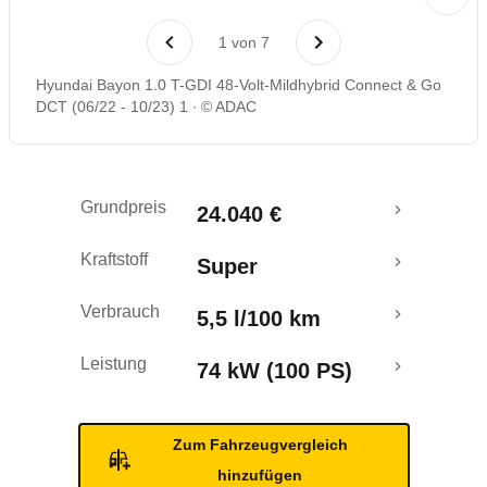
Laufende Kosten
1
von
7
Rückrufe & Mängel
Hyundai Bayon 1.0 T-GDI 48-Volt-Mildhybrid Connect & Go
DCT (06/22 - 10/23) 1
© ADAC
Crashtest
Grundpreis
24.040 €
Kraftstoff
Super
Verbrauch
5,5 l/100 km
Leistung
74 kW (100 PS)
Zum Fahrzeugvergleich
hinzufügen