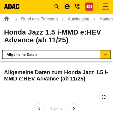
Navigation
Suche
Seiteninhalt
Fußzeile
Nothilfe
MENÜ
Rund ums Fahrzeug
Autokatalog
Marken
Honda Jazz 1.5 i-MMD e:HEV
Advance (ab 11/25)
Allgemeine Daten
Allgemeine Daten
Allgemeine Daten zum
Honda Jazz 1.5 i-
MMD e:HEV Advance (ab 11/25)
Technische Daten
Ähnliche Autotests
Laufende Kosten
1
von
4