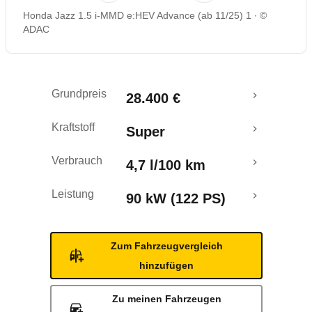
Honda Jazz 1.5 i-MMD e:HEV Advance (ab 11/25) 1
©
Rückrufe & Mängel
ADAC
Grundpreis
28.400 €
Kraftstoff
Super
Verbrauch
4,7 l/100 km
Leistung
90 kW (122 PS)
Zum Fahrzeugvergleich
hinzufügen
Zu meinen Fahrzeugen