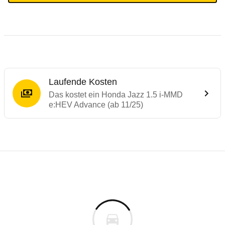
Laufende Kosten
Das kostet ein Honda Jazz 1.5 i-MMD
e:HEV Advance (ab 11/25)
Testergebnisse von ähnlichen Autos
Laufende Kosten
Rückrufe & Mängel des Honda Jazz
Technische Daten des
Honda Jazz 1.5 i-
Hier finden Sie eine Übersicht aller Autotests aus de
Individuelle Berechnung
Berechnung
€
Keine gemeldeten Mängel
is