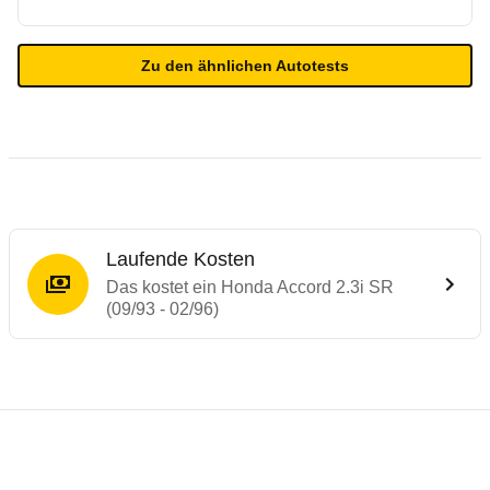
Zu den ähnlichen Autotests
Laufende Kosten
Das kostet ein Honda Accord 2.3i SR
(09/93 - 02/96)
Laufende Kosten
Rückrufe & Mängel des Honda Accord
Technische Daten des
Honda Accord 2.3i 