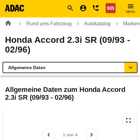
Navigation
Suche
Seiteninhalt
Fußzeile
Nothilfe
MENÜ
Rund ums Fahrzeug
Autokatalog
Marken
Honda Accord 2.3i SR (09/93 -
02/96)
Allgemeine Daten
Allgemeine Daten
Allgemeine Daten zum
Honda Accord
2.3i SR (09/93 - 02/96)
Technische Daten
Laufende Kosten
Rückrufe & Mängel
1
von
4