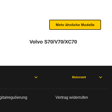
n sind, entnehmen Sie bitte dem Rückruf, da häufi
Mehr ähnliche Modelle
Volvo S70/V70/XC70
 08/98), Accord Limousine 5. Generation (01/93 - 02/96), Accord
Motorwelt
 MA und MB) 10/95 bis 05/96
gitalregulierung
Vertrag widerrufen