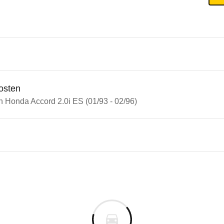
osten
n Honda Accord 2.0i ES (01/93 - 02/96)
da Accord
 Accord 2.0i ES (01/93 - 02/9