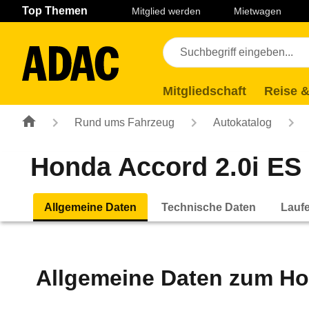
Navigation
Suche
Seiteninhalt
Fußzeile
Top Themen
Mitglied werden
Mietwagen
Mitgliedschaft
Reise &
Rund ums Fahrzeug
Autokatalog
Honda Accord 2.0i ES (
Allgemeine Daten
Technische Daten
Lauf
Allgemeine Daten zum
Ho