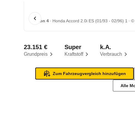
1 von 4
Honda Accord 2.0i ES (01/93 - 02/96) 1
©
23.151 €
Super
k.A.
Grundpreis
Kraftstoff
Verbrauch
Zum Fahrzeugvergleich hinzufügen
Alle M