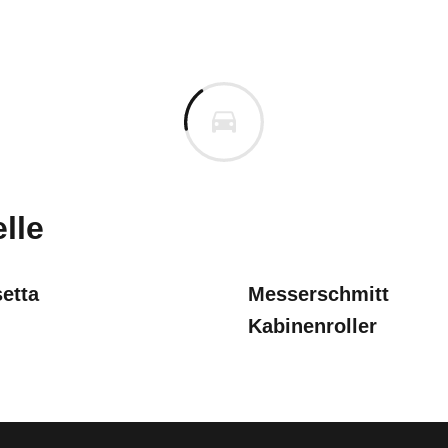
kel Kabine
el Kabine 200 (Typ 153) (10/56
n vor. Lassen Sie uns gerne wissen, wenn Sie Pro
lle
etta
Messerschmitt
Kabinenroller