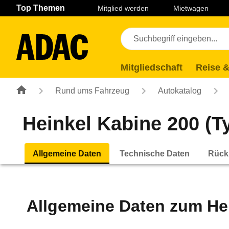
Navigation
Suche
Seiteninhalt
Fußzeile
Top Themen
Mitglied werden
Mietwagen
Mitgliedschaft
Reise &
Rund ums Fahrzeug
Autokatalog
Heinkel Kabine 200 (Ty
Allgemeine Daten
Technische Daten
Rück
Allgemeine Daten zum
He