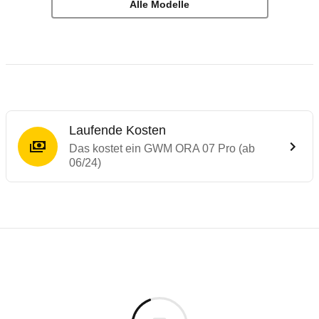
Alle Modelle
Laufende Kosten
Das kostet ein GWM ORA 07 Pro (ab
06/24)
Laufende Kosten
Rückrufe & Mängel des GWM ORA 07
Reichweitenrechner
Technische Daten des
GWM ORA 07 Pro (
Dieser Rechner ermöglicht es Ihnen, die Reichweite Ih
Individuelle Berechnung
Berechnung