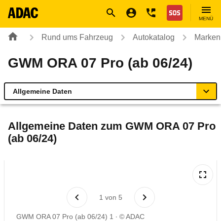
Navigation
Suche
Seiteninhalt
Fußzeile
Nothilfe
MENÜ
Rund ums Fahrzeug
Autokatalog
Marken
GWM ORA 07 Pro (ab 06/24)
Allgemeine Daten
Allgemeine Daten
Allgemeine Daten zum
GWM ORA 07 Pro
(ab 06/24)
Technische Daten
Laufende Kosten
Rückrufe & Mängel
1
von
5
GWM ORA 07 Pro (ab 06/24) 1
© ADAC