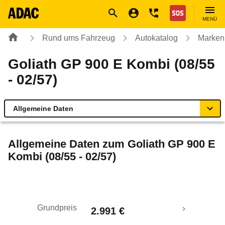
Navigation
Suche
Seiteninhalt
Fußzeile
Nothilfe
MENÜ
Rund ums Fahrzeug
Autokatalog
Marken
Goliath GP 900 E Kombi (08/55
- 02/57)
Allgemeine Daten
Allgemeine Daten
Allgemeine Daten zum
Goliath GP 900 E
Kombi (08/55 - 02/57)
Technische Daten
Rückrufe & Mängel
Grundpreis
2.991 €