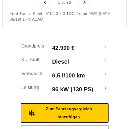
1
von
2
Ford Transit Kombi 310 L3 2.0 TDCi Trend FWD (06/18 -
06/19) 1
© ADAC
Grundpreis
42.900 €
Kraftstoff
Diesel
Verbrauch
6,5 l/100 km
Leistung
96 kW (130 PS)
Zum Fahrzeugvergleich
hinzufügen