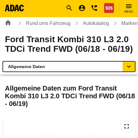
Navigation
Suche
Seiteninhalt
Fußzeile
Nothilfe
MENÜ
Rund ums Fahrzeug
Autokatalog
Marken
Ford Transit Kombi 310 L3 2.0
TDCi Trend FWD (06/18 - 06/19)
Allgemeine Daten
Allgemeine Daten
Allgemeine Daten zum
Ford Transit
Kombi 310 L3 2.0 TDCi Trend FWD (06/18
Technische Daten
- 06/19)
Laufende Kosten
Rückrufe & Mängel