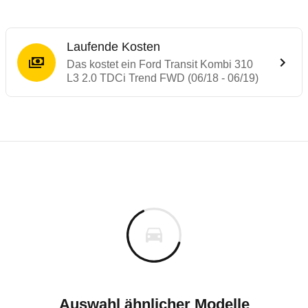
Laufende Kosten
Das kostet ein Ford Transit Kombi 310
L3 2.0 TDCi Trend FWD (06/18 - 06/19)
Laufende Kosten
Rückrufe & Mängel des Ford Transit
Technische Daten des
Ford Transit Kombi
Individuelle Berechnung
Berechnung
€
Alle Rückrufe
is
49.745 €
Fahrzeugpreis
Hier können Sie sich zu den Rückrufen des Fahrzeuges 
0 km
h
Haltedauer
0 PS)
Auswahl ähnlicher Modelle