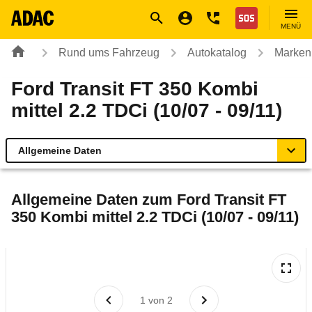
Navigation
Suche
Seiteninhalt
Fußzeile
Nothilfe
MENÜ
Rund ums Fahrzeug
Autokatalog
Marken
Ford Transit FT 350 Kombi
mittel 2.2 TDCi (10/07 - 09/11)
Allgemeine Daten
Allgemeine Daten
Allgemeine Daten zum
Ford Transit FT
350 Kombi mittel 2.2 TDCi (10/07 - 09/11)
Technische Daten
Laufende Kosten
Rückrufe & Mängel
1
von
2