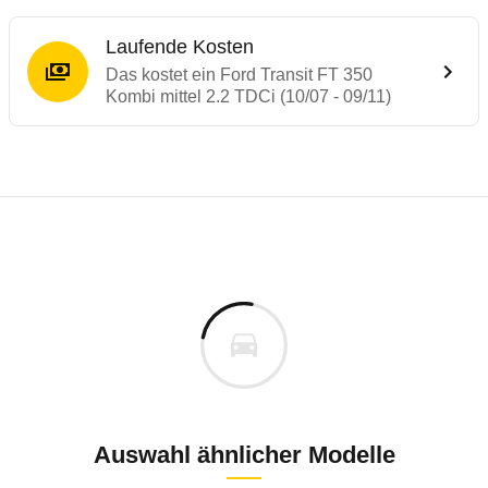
Laufende Kosten
Das kostet ein Ford Transit FT 350
Kombi mittel 2.2 TDCi (10/07 - 09/11)
Laufende Kosten
Rückrufe & Mängel des Ford Transit
Technische Daten des
Ford Transit FT 350
Individuelle Berechnung
Berechnung
Alle Rückrufe
s
41.217 €
Fahrzeugpreis
Hier können Sie sich zu den Rückrufen des Fahrzeuges 
0 km
Haltedauer
0 PS)
Auswahl ähnlicher Modelle
Bauzeitraum: 2003 bis 2011 * nur Erdgas-Fa
Dezember 2017