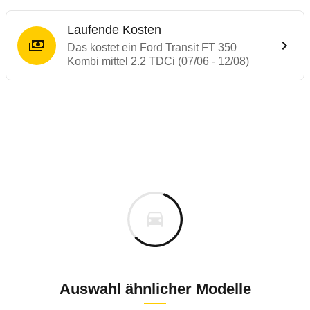
Laufende Kosten
Das kostet ein Ford Transit FT 350
Kombi mittel 2.2 TDCi (07/06 - 12/08)
Laufende Kosten
Rückrufe & Mängel des Ford Transit
Technische Daten des
Ford Transit FT 350
Individuelle Berechnung
Berechnung
€
Alle Rückrufe
is
37.052 €
Fahrzeugpreis
Hier können Sie sich zu den Rückrufen des Fahrzeuges 
0 km
h
Haltedauer
0 PS)
Auswahl ähnlicher Modelle
Bauzeitraum: 2003 bis 2011 * nur Erdgas-Fa
Dezember 2017