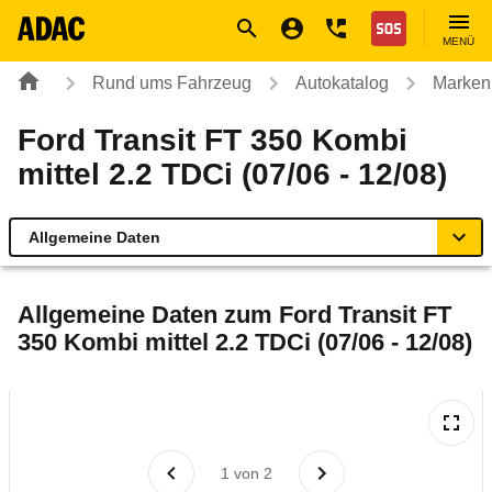
Navigation
Suche
Seiteninhalt
Fußzeile
Nothilfe
MENÜ
Rund ums Fahrzeug
Autokatalog
Marken
Ford Transit FT 350 Kombi
mittel 2.2 TDCi (07/06 - 12/08)
Allgemeine Daten
Allgemeine Daten
Allgemeine Daten zum
Ford Transit FT
350 Kombi mittel 2.2 TDCi (07/06 - 12/08)
Technische Daten
Laufende Kosten
Rückrufe & Mängel
1
von
2