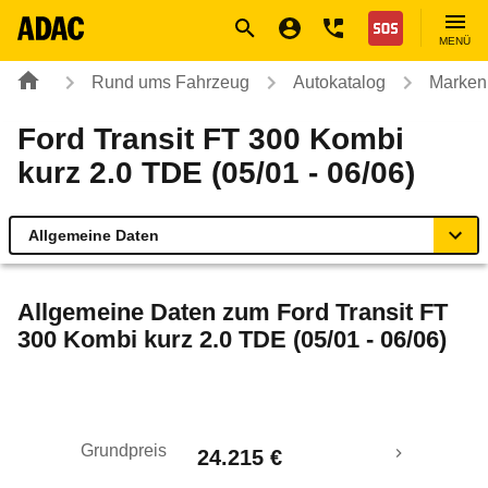
Navigation
Suche
Seiteninhalt
Fußzeile
Nothilfe
MENÜ
Rund ums Fahrzeug
Autokatalog
Marken
Ford Transit FT 300 Kombi
kurz 2.0 TDE (05/01 - 06/06)
Allgemeine Daten
Allgemeine Daten
Allgemeine Daten zum
Ford Transit FT
300 Kombi kurz 2.0 TDE (05/01 - 06/06)
Technische Daten
Ähnliche Autotests
Grundpreis
24.215 €
Laufende Kosten