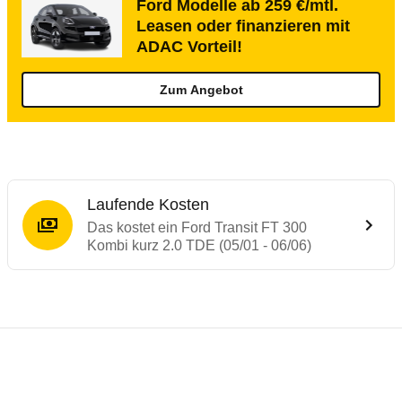
Ford Modelle ab 259 €/mtl.
Leasen oder finanzieren mit
ADAC Vorteil!
Zum Angebot
Laufende Kosten
Das kostet ein Ford Transit FT 300
Kombi kurz 2.0 TDE (05/01 - 06/06)
Testergebnisse von ähnlichen Autos
Laufende Kosten
Rückrufe & Mängel des Ford Transit
Technische Daten des
Ford Transit FT 30