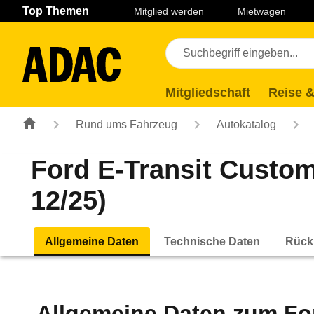
Navigation
Suche
Seiteninhalt
Fußzeile
Top Themen
Mitglied werden
Mietwagen
Mitgliedschaft
Reise &
Rund ums Fahrzeug
Autokatalog
Ford E-Transit Custo
12/25)
Allgemeine Daten
Technische Daten
Rück
Allgemeine Daten zum
Fo