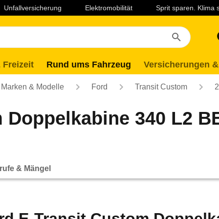
Unfallversicherung
Elektromobilität
Sprit sparen. Klima
 Freizeit
Rund ums Fahrzeug
Versicherungen &
Marken & Modelle
Ford
Transit Custom
2
m Doppelkabine 340 L2 B
rufe & Mängel
rd E-Transit Custom Doppelk