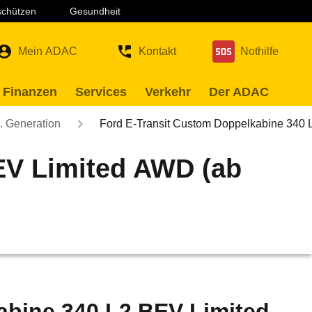
 schützen
Gesundheit
Mein ADAC
Kontakt
Nothilfe
 Finanzen
Services
Verkehr
Der ADAC
. Generation
Ford E-Transit Custom Doppelkabine 340
EV Limited AWD (ab
abine 340 L2 BEV Limited