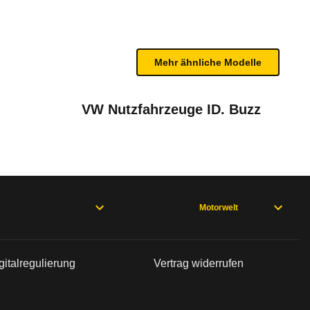
n sind, entnehmen Sie bitte dem Rückruf, da häufi
Mehr ähnliche Modelle
VW Nutzfahrzeuge ID. Buzz
Motorwelt
bleme mit Ihrem Fahrzeug haben. Ihre Meldungen w
gitalregulierung
Vertrag widerrufen