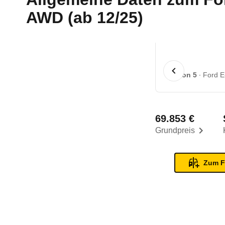
AWD (ab 12/25)
1 von 5
Ford E
69.853 €
Grundpreis
Zum F