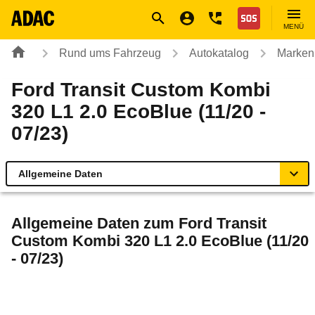
Navigation
Suche
Seiteninhalt
Fußzeile
Nothilfe
MENÜ
Rund ums Fahrzeug
Autokatalog
Marken
Ford Transit Custom Kombi
320 L1 2.0 EcoBlue (11/20 -
07/23)
Allgemeine Daten
Allgemeine Daten
Allgemeine Daten zum
Ford Transit
Custom Kombi 320 L1 2.0 EcoBlue (11/20
Technische Daten
- 07/23)
Laufende Kosten