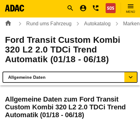
Navigation
Suche
Seiteninhalt
Fußzeile
Nothilfe
MENÜ
Rund ums Fahrzeug
Autokatalog
Marken
Ford Transit Custom Kombi
320 L2 2.0 TDCi Trend
Automatik (01/18 - 06/18)
Allgemeine Daten
Allgemeine Daten
Allgemeine Daten zum
Ford Transit
Custom Kombi 320 L2 2.0 TDCi Trend
Technische Daten
Automatik (01/18 - 06/18)
Laufende Kosten