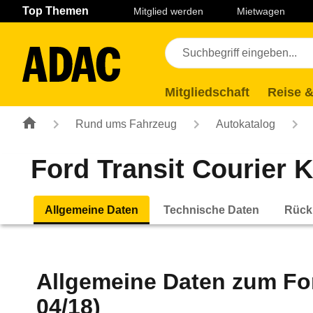
Navigation
Suche
Seiteninhalt
Fußzeile
Top Themen
Mitglied werden
Mietwagen
Mitgliedschaft
Reise &
Rund ums Fahrzeug
Autokatalog
Ford Transit Courier K
Allgemeine Daten
Technische Daten
Rück
Allgemeine Daten zum
Fo
04/18)