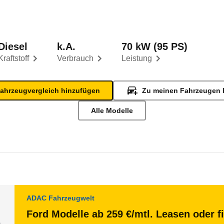
Diesel
k.A.
70 kW (95 PS)
Kraftstoff
Verbrauch
Leistung
ahrzeugvergleich hinzufügen
Zu meinen Fahrzeugen 
Alle Modelle
ADAC Fahrzeugwelt
Ford Modelle ab 259 €/mtl. Leasen oder f