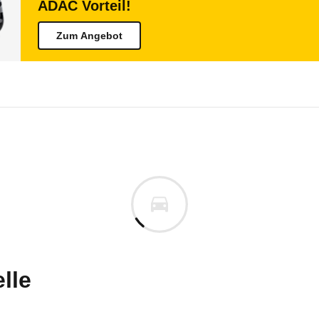
ADAC Vorteil!
Zum Angebot
Transit Courier
Transit Courier Kastenwagen 1
uges informieren. Welche Fahrzeuge genau betroffe
lle