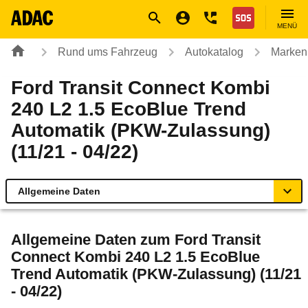
Navigation
Suche
Seiteninhalt
Fußzeile
Nothilfe
MENÜ
Rund ums Fahrzeug
Autokatalog
Marken
Ford Transit Connect Kombi
240 L2 1.5 EcoBlue Trend
Automatik (PKW-Zulassung)
(11/21 - 04/22)
Allgemeine Daten
Allgemeine Daten
Allgemeine Daten zum
Ford Transit
Connect Kombi 240 L2 1.5 EcoBlue
Technische Daten
Trend Automatik (PKW-Zulassung) (11/21
- 04/22)
Laufende Kosten