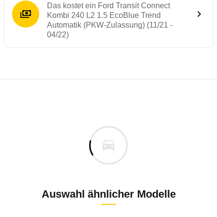
Das kostet ein Ford Transit Connect
Kombi 240 L2 1.5 EcoBlue Trend
Automatik (PKW-Zulassung) (11/21 -
04/22)
Laufende Kosten
Rückrufe & Mängel des Ford Transit Conne
Technische Daten des
Ford Transit Conne
Individuelle Berechnung
Berechnung
€
Alle Rückrufe
is
33.019 €
Fahrzeugpreis
Hier können Sie sich zu den Rückrufen des Fahrzeuges 
0 km
h
Haltedauer
0 PS)
Auswahl ähnlicher Modelle
Bauzeitraum: 01/2014 - 12/2023
Dezember 2024