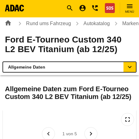
Navigation
Suche
Seiteninhalt
Fußzeile
Nothilfe
MENÜ
Rund ums Fahrzeug
Autokatalog
Marken
Ford E-Tourneo Custom 340
L2 BEV Titanium (ab 12/25)
Allgemeine Daten
Allgemeine Daten
Allgemeine Daten zum
Ford E-Tourneo
Custom 340 L2 BEV Titanium (ab 12/25)
Technische Daten
Laufende Kosten
Rückrufe & Mängel
1
von
5