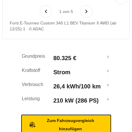
Rückrufe & Mängel
1
von
5
Reichweitenrechner
Ford E-Tourneo Custom 340 L1 BEV Titanium X AWD (ab
12/25) 1
© ADAC
Crashtest
Grundpreis
80.325 €
Kraftstoff
Strom
Verbrauch
26,4 kWh/100 km
Leistung
210 kW (286 PS)
Zum Fahrzeugvergleich
hinzufügen