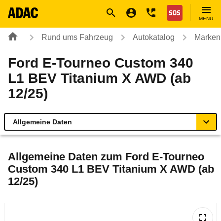
Navigation
Suche
Seiteninhalt
Fußzeile
Nothilfe
MENÜ
Rund ums Fahrzeug
Autokatalog
Marken
Ford E-Tourneo Custom 340
L1 BEV Titanium X AWD (ab
12/25)
Allgemeine Daten
Allgemeine Daten
Allgemeine Daten zum
Ford E-Tourneo
Custom 340 L1 BEV Titanium X AWD (ab
Technische Daten
12/25)
Laufende Kosten