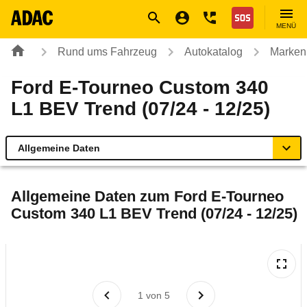
Navigation
Suche
Seiteninhalt
Fußzeile
Nothilfe
MENÜ
Rund ums Fahrzeug
Autokatalog
Marken
Ford E-Tourneo Custom 340
L1 BEV Trend (07/24 - 12/25)
Allgemeine Daten
Allgemeine Daten
Allgemeine Daten zum
Ford E-Tourneo
Custom 340 L1 BEV Trend (07/24 - 12/25)
Technische Daten
Laufende Kosten
Rückrufe & Mängel
1
von
5