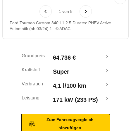
Rückrufe & Mängel
1
von
5
Reichweitenrechner
Ford Tourneo Custom 340 L1 2.5 Duratec PHEV Active
Automatik (ab 03/24) 1
© ADAC
Crashtest
Grundpreis
64.736 €
Kraftstoff
Super
Verbrauch
4,1 l/100 km
Leistung
171 kW (233 PS)
Zum Fahrzeugvergleich
hinzufügen