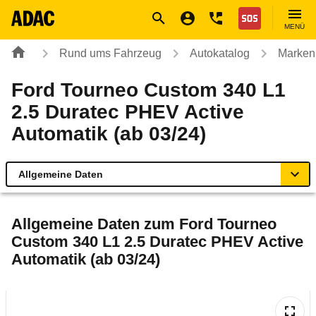
Navigation
Suche
Seiteninhalt
Fußzeile
Nothilfe
MENÜ
Rund ums Fahrzeug
Autokatalog
Marken
Ford Tourneo Custom 340 L1
2.5 Duratec PHEV Active
Automatik (ab 03/24)
Allgemeine Daten
Allgemeine Daten
Allgemeine Daten zum
Ford Tourneo
Custom 340 L1 2.5 Duratec PHEV Active
Technische Daten
Automatik (ab 03/24)
Laufende Kosten