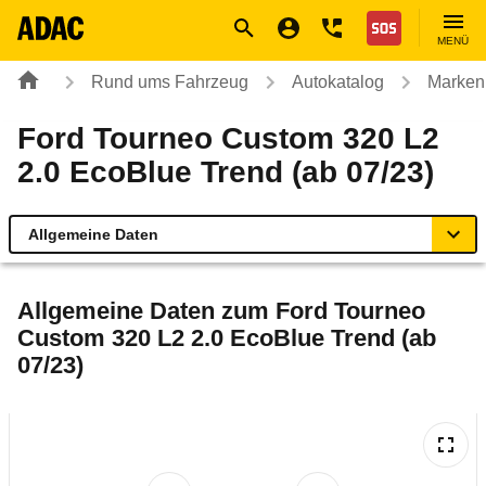
Navigation
Suche
Seiteninhalt
Fußzeile
Nothilfe
MENÜ
Rund ums Fahrzeug
Autokatalog
Marken
Ford Tourneo Custom 320 L2
2.0 EcoBlue Trend (ab 07/23)
Allgemeine Daten
Allgemeine Daten
Allgemeine Daten zum
Ford Tourneo
Custom 320 L2 2.0 EcoBlue Trend (ab
Technische Daten
07/23)
Laufende Kosten
Rückrufe & Mängel