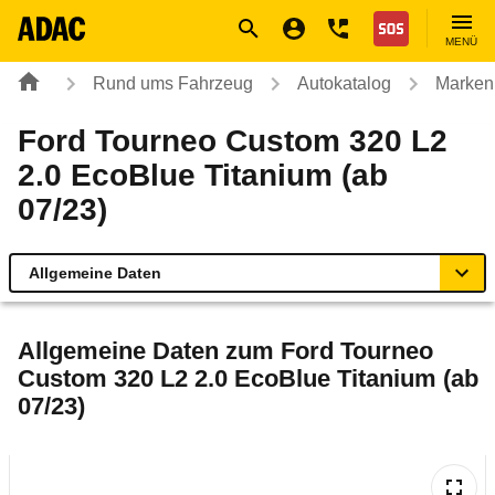
Navigation
Suche
Seiteninhalt
Fußzeile
Nothilfe
MENÜ
Rund ums Fahrzeug
Autokatalog
Marken
Ford Tourneo Custom 320 L2
2.0 EcoBlue Titanium (ab
07/23)
Allgemeine Daten
Allgemeine Daten
Allgemeine Daten zum
Ford Tourneo
Custom 320 L2 2.0 EcoBlue Titanium (ab
Technische Daten
07/23)
Laufende Kosten