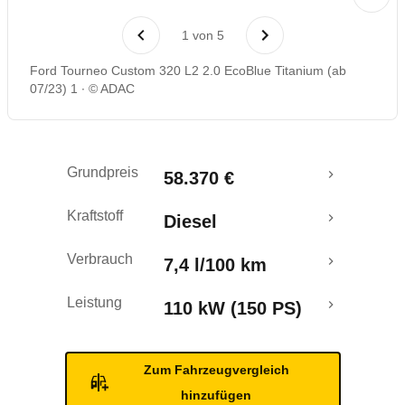
Rückrufe & Mängel
1
von
5
Crashtest
Ford Tourneo Custom 320 L2 2.0 EcoBlue Titanium (ab
07/23) 1
© ADAC
Grundpreis
58.370 €
Kraftstoff
Diesel
Verbrauch
7,4 l/100 km
Leistung
110 kW (150 PS)
Zum Fahrzeugvergleich
hinzufügen