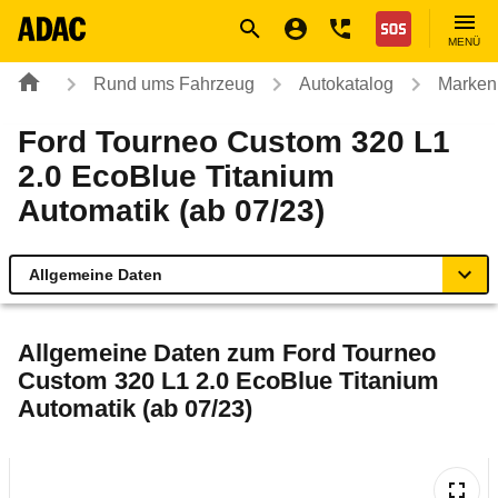
Navigation
Suche
Seiteninhalt
Fußzeile
Nothilfe
MENÜ
Rund ums Fahrzeug
Autokatalog
Marken
Ford Tourneo Custom 320 L1
2.0 EcoBlue Titanium
Automatik (ab 07/23)
Allgemeine Daten
Allgemeine Daten
Allgemeine Daten zum
Ford Tourneo
Custom 320 L1 2.0 EcoBlue Titanium
Technische Daten
Automatik (ab 07/23)
Laufende Kosten