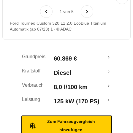
Rückrufe & Mängel
1
von
5
Crashtest
Ford Tourneo Custom 320 L1 2.0 EcoBlue Titanium
Automatik (ab 07/23) 1
© ADAC
Grundpreis
60.869 €
Kraftstoff
Diesel
Verbrauch
8,0 l/100 km
Leistung
125 kW (170 PS)
Zum Fahrzeugvergleich
hinzufügen