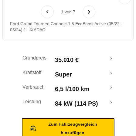
Laufende Kosten
1
von
7
Rückrufe & Mängel
Ford Grand Tourneo Connect 1.5 EcoBoost Active (05/22 -
05/24) 1
© ADAC
Crashtest
Grundpreis
35.010 €
Kraftstoff
Super
Verbrauch
6,5 l/100 km
Leistung
84 kW (114 PS)
Zum Fahrzeugvergleich
hinzufügen