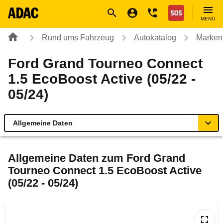
Navigation
Suche
Seiteninhalt
Fußzeile
Nothilfe
MENÜ
Rund ums Fahrzeug
Autokatalog
Marken
Ford Grand Tourneo Connect
1.5 EcoBoost Active (05/22 -
05/24)
Allgemeine Daten
Allgemeine Daten
Allgemeine Daten zum
Ford Grand
Tourneo Connect 1.5 EcoBoost Active
Technische Daten
(05/22 - 05/24)
Ähnliche Autotests