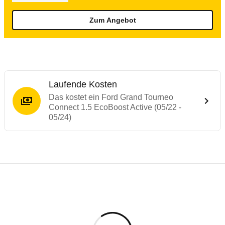
Zum Angebot
Laufende Kosten
Das kostet ein Ford Grand Tourneo
Connect 1.5 EcoBoost Active (05/22 -
05/24)
Testergebnisse von ähnlichen Autos
Laufende Kosten
Rückrufe & Mängel des Ford Tourneo Con
Crashtest VW Caddy
Technische Daten des
Ford Grand Tourneo
Hier finden Sie eine Übersicht aller Autotests aus de
Das Fahrzeug ist mit Gurtkraftbegrenzern, Gurtstraffer
Individuelle Berechnung
Berechnung
€