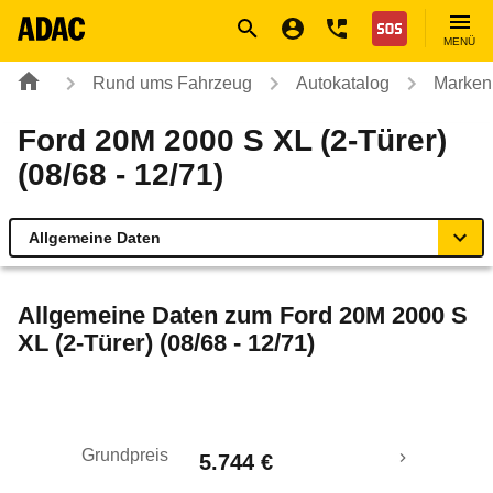
Navigation
Suche
Seiteninhalt
Fußzeile
Nothilfe
MENÜ
Rund ums Fahrzeug
Autokatalog
Marken
Ford 20M 2000 S XL (2-Türer)
(08/68 - 12/71)
Allgemeine Daten
Allgemeine Daten
Allgemeine Daten zum
Ford 20M 2000 S
XL (2-Türer) (08/68 - 12/71)
Technische Daten
Laufende Kosten
Grundpreis
5.744 €
Rückrufe & Mängel