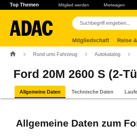
Navigation
Suche
Seiteninhalt
Fußzeile
Top Themen
Mitglied werden
Mietwagen
Mitgliedschaft
Reise &
Rund ums Fahrzeug
Autokatalog
Ford 20M 2600 S (2-Tür
Allgemeine Daten
Technische Daten
Lauf
Allgemeine Daten zum
Fo