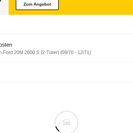
Zum Angebot
osten
n Ford 20M 2600 S (2-Türer) (09/70 - 12/71)
d Taunus 17M/20M/26M
20M 2600 S (2-Türer) (09/70 - 