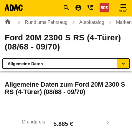
Navigation
Suche
Seiteninhalt
Fußzeile
Nothilfe
MENÜ
Rund ums Fahrzeug
Autokatalog
Marken
Ford 20M 2300 S RS (4-Türer)
(08/68 - 09/70)
Allgemeine Daten
Allgemeine Daten
Allgemeine Daten zum
Ford 20M 2300 S
RS (4-Türer) (08/68 - 09/70)
Technische Daten
Laufende Kosten
Grundpreis
5.885 €
Rückrufe & Mängel