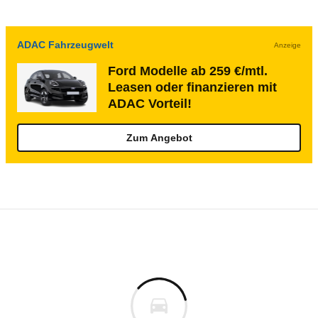
ADAC Fahrzeugwelt
Anzeige
Ford Modelle ab 259 €/mtl.
Leasen oder finanzieren mit
ADAC Vorteil!
Zum Angebot
Rückrufe & Mängel des Ford Taunus 17M/
Technische Daten des
Ford 17M Turnier 18
Keine gemeldeten Mängel
is