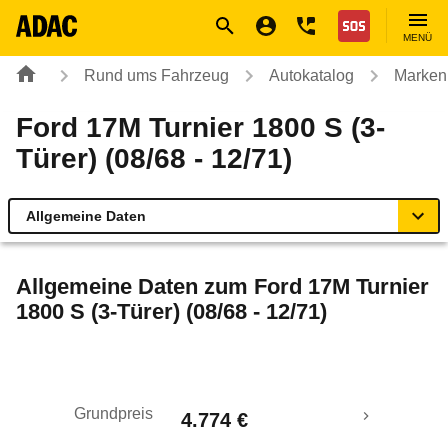
Navigation
Suche
Seiteninhalt
Fußzeile
Nothilfe
MENÜ
Rund ums Fahrzeug
Autokatalog
Marken
Ford 17M Turnier 1800 S (3-
Türer) (08/68 - 12/71)
Allgemeine Daten
Allgemeine Daten
Allgemeine Daten zum
Ford 17M Turnier
1800 S (3-Türer) (08/68 - 12/71)
Technische Daten
Rückrufe & Mängel
Grundpreis
4.774 €