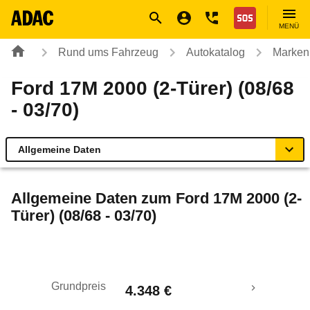
Navigation
Suche
Seiteninhalt
Fußzeile
Nothilfe
MENÜ
Rund ums Fahrzeug
Autokatalog
Marken
Ford 17M 2000 (2-Türer) (08/68
- 03/70)
Allgemeine Daten
Allgemeine Daten
Allgemeine Daten zum
Ford 17M 2000 (2-
Türer) (08/68 - 03/70)
Technische Daten
Laufende Kosten
Grundpreis
4.348 €
Rückrufe & Mängel