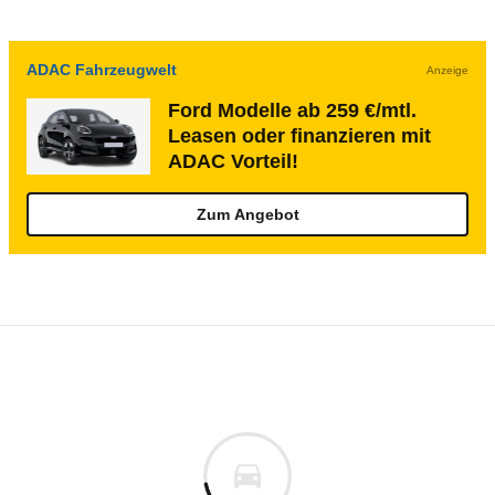
ADAC Fahrzeugwelt
Anzeige
Ford Modelle ab 259 €/mtl.
Leasen oder finanzieren mit
ADAC Vorteil!
Zum Angebot
Rückrufe & Mängel des Ford Taunus 17M/
Technische Daten des
Ford 20M Turnier 20
Keine gemeldeten Mängel
is