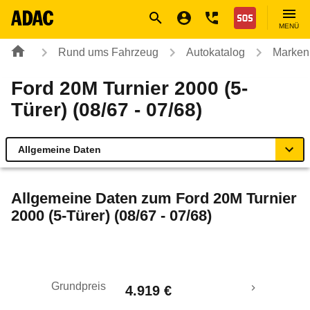
Navigation
Suche
Seiteninhalt
Fußzeile
Nothilfe
MENÜ
Rund ums Fahrzeug
Autokatalog
Marken
Ford 20M Turnier 2000 (5-
Türer) (08/67 - 07/68)
Allgemeine Daten
Allgemeine Daten
Allgemeine Daten zum
Ford 20M Turnier
2000 (5-Türer) (08/67 - 07/68)
Technische Daten
Rückrufe & Mängel
Grundpreis
4.919 €