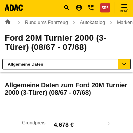
Navigation
Suche
Seiteninhalt
Fußzeile
Nothilfe
MENÜ
Rund ums Fahrzeug
Autokatalog
Marken
Ford 20M Turnier 2000 (3-
Türer) (08/67 - 07/68)
Allgemeine Daten
Allgemeine Daten
Allgemeine Daten zum
Ford 20M Turnier
2000 (3-Türer) (08/67 - 07/68)
Technische Daten
Rückrufe & Mängel
Grundpreis
4.678 €