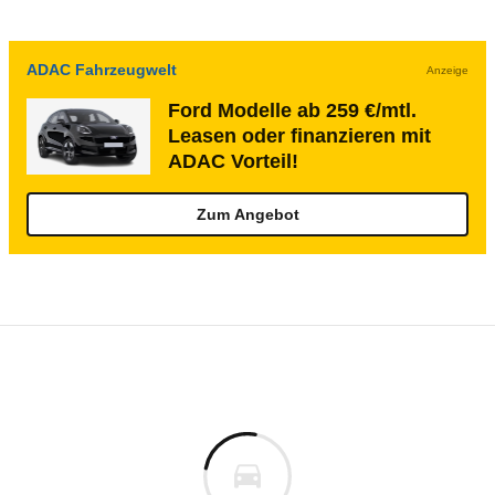
ADAC Fahrzeugwelt
Anzeige
Ford Modelle ab 259 €/mtl.
Leasen oder finanzieren mit
ADAC Vorteil!
Zum Angebot
Rückrufe & Mängel des Ford Taunus 17M/
Technische Daten des
Ford 20M Turnier 20
Keine gemeldeten Mängel
is